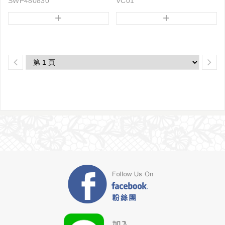
SWP480830
VC01
+
+