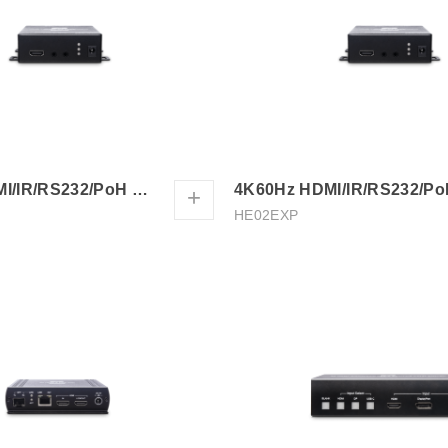
4K60Hz HDMI/IR/RS232/PoH CAT5e 延長器
+
HE02EXP