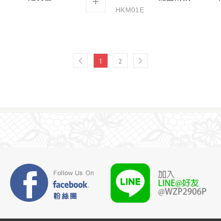
+
HKM01E
1
2