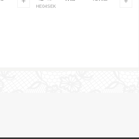
+
+
HE04SEK