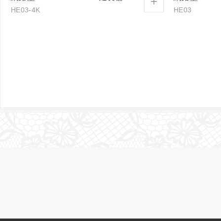
+
HE03-4K
HE03