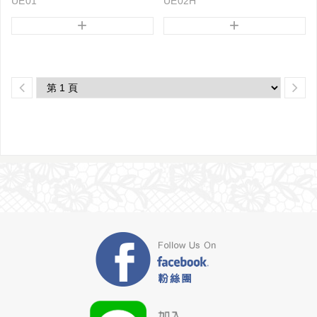
UE01
UE02H
+
+