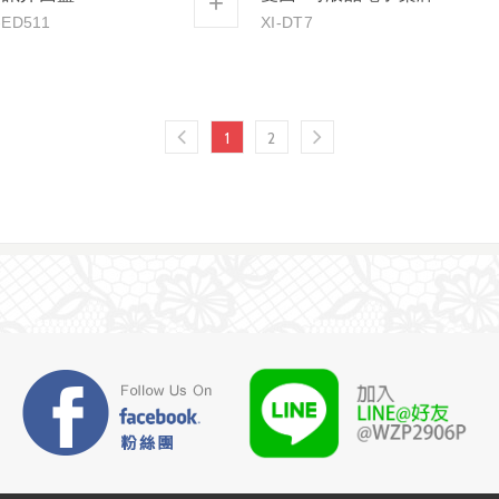
+
-ED511
XI-DT7
1
2