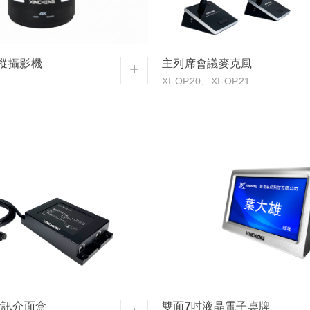
追蹤攝影機
主列席會議麥克風
+
XI-OP20、XI-OP21
音訊介面盒
雙面7吋液晶電子桌牌