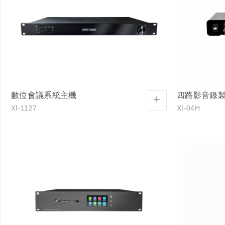
數位會議系統主機
四路影音錄
+
XI-1127
XI-04H