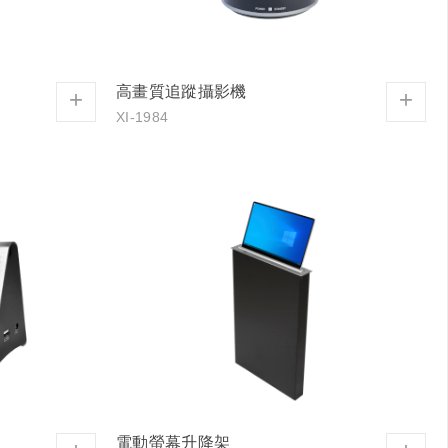
高畫質追蹤攝影機
+
+
XI-1984
電動螢幕升降架