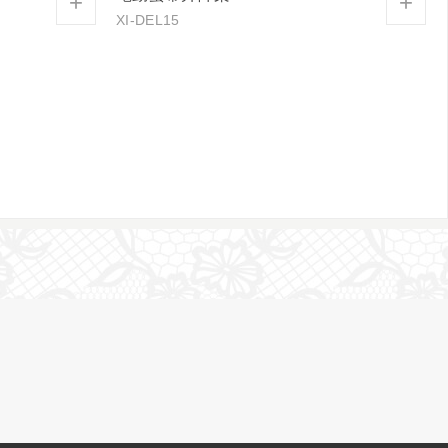
+
+
XI-DEL15