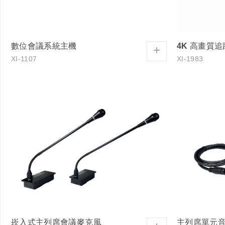
數位會議系統主機
4K 高畫質
+
XI-1107
XI-1983
崁入式主列席會議麥克風
主列席單元