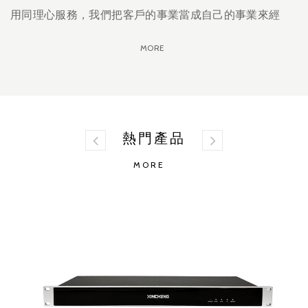
用同理心服務，我們把客戶的事業當成自己的事業來經
營，帶著服務精神的衝勁，為臺灣的環控影音整合市場開
MORE
創更多元的行銷模式。
年開發推出領先業界
2015
XINCHENG
客製化環控系統主機，並不斷擴充周邊設備至今，產品皆
具備與國際大廠媲美的穩定度及功能性。也因為我們對於
環控影音整合領域及專業技術的堅持，獲得國際大廠的尊
熱門產品
敬及青睞，進而取得臺灣地區代理權。
MORE