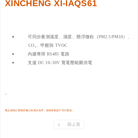
XINCHENG XI-IAQS61
可同步量測溫度、濕度、懸浮微粒（PM2.5/PM10）、
CO₂、甲醛與 TVOC
內建專用 RS485 電路
支援 DC 10–30V 寬電壓範圍供電
。
產品規格以實物原廠公佈資訊為準，規格異動恕不另行通知
。
回上頁