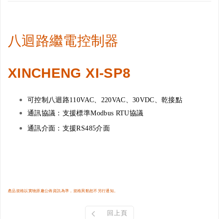
八迴路繼電控制器
XINCHENG
XI-SP8
可控制八迴路
110VAC
、
220VAC
、
30VDC
、乾接點
通訊協議：支援標準
Modbus RTU
協議
通訊介面：支援
RS485
介面
產品規格以實物原廠公佈資訊為準，規格異動恕不另行通知。
回上頁