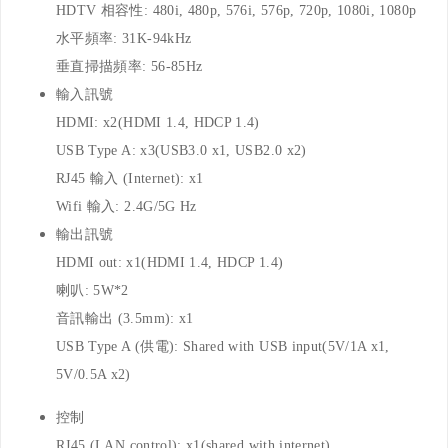
HDTV 相容性: 480i, 480p, 576i, 576p, 720p, 1080i, 1080p
水平頻率: 31K-94kHz
垂直掃描頻率: 56-85Hz
輸入訊號
HDMI: x2(HDMI 1.4, HDCP 1.4)
USB Type A: x3(USB3.0 x1, USB2.0 x2)
RJ45 輸入 (Internet): x1
Wifi 輸入: 2.4G/5G Hz
輸出訊號
HDMI out: x1(HDMI 1.4, HDCP 1.4)
喇叭: 5W*2
音訊輸出 (3.5mm): x1
USB Type A (供電): Shared with USB input(5V/1A x1,
5V/0.5A x2)
控制
RJ45 (LAN control): x1(shared with internet)